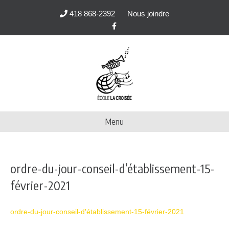
418 868-2392
Nous joindre
F
a
c
e
b
o
o
k
Menu
ordre-du-jour-conseil-d’établissement-15-
février-2021
ordre-du-jour-conseil-d'établissement-15-février-2021