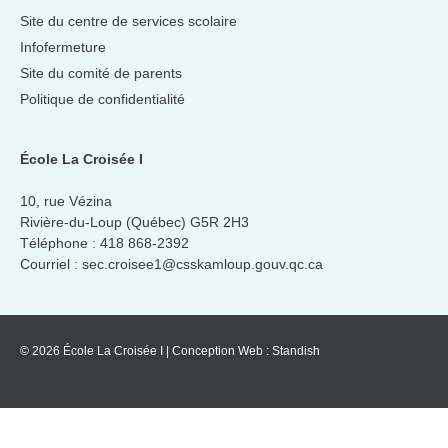
Site du centre de services scolaire
Infofermeture
Site du comité de parents
Politique de confidentialité
École La Croisée I
10, rue Vézina
Rivière-du-Loup (Québec) G5R 2H3
Téléphone :
418 868-2392
Courriel :
sec.croisee1@csskamloup.gouv.qc.ca
© 2026 École La Croisée I
|
Conception Web :
Standish