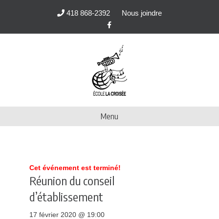
418 868-2392
Nous joindre
F
a
c
e
b
o
o
k
Menu
Cet événement est terminé!
Réunion du conseil
d’établissement
17 février 2020 @ 19:00