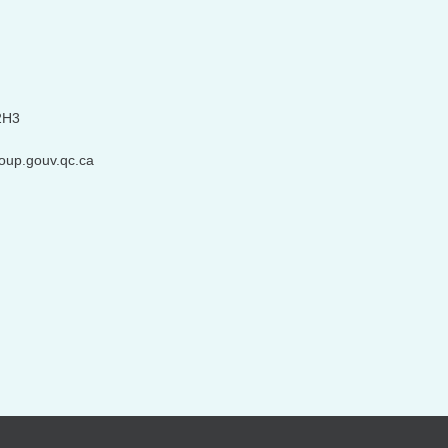
2H3
oup.gouv.qc.ca