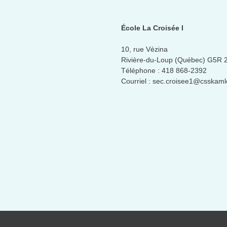
École La Croisée I
10, rue Vézina
Rivière-du-Loup (Québec) G5R 
Téléphone :
418 868-2392
Courriel :
sec.croisee1@csskaml