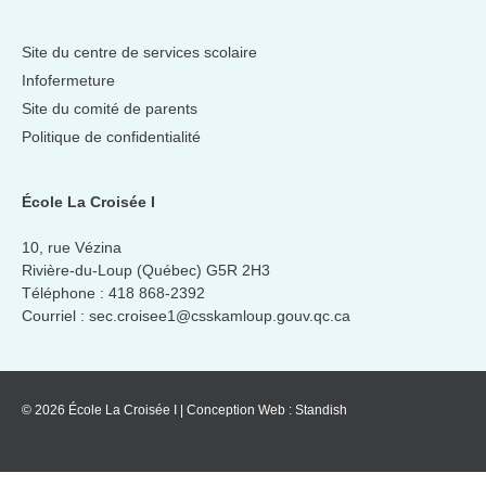
Site du centre de services scolaire
Infofermeture
Site du comité de parents
Politique de confidentialité
École La Croisée I
10, rue Vézina
Rivière-du-Loup (Québec) G5R 2H3
Téléphone :
418 868-2392
Courriel :
sec.croisee1@csskamloup.gouv.qc.ca
© 2026 École La Croisée I
|
Conception Web :
Standish