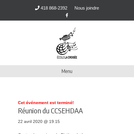
418 868-2392
Nous joindre
F
a
c
e
b
o
o
k
Menu
Cet événement est terminé!
Réunion du CCSEHDAA
22 avril 2020 @ 19:15