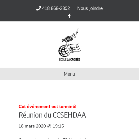
418 868-2392
Nous joindre
F
a
c
e
b
o
o
k
Menu
Cet événement est terminé!
Réunion du CCSEHDAA
18 mars 2020 @ 19:15