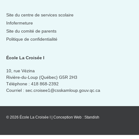
Site du centre de services scolaire
Infofermeture
Site du comité de parents
Politique de confidentialité
École La Croisée I
10, rue Vézina
Rivière-du-Loup (Québec) G5R 2H3
Téléphone :
418 868-2392
Courriel :
sec.croisee1@csskamloup.gouv.qc.ca
© 2026 École La Croisée I
|
Conception Web :
Standish