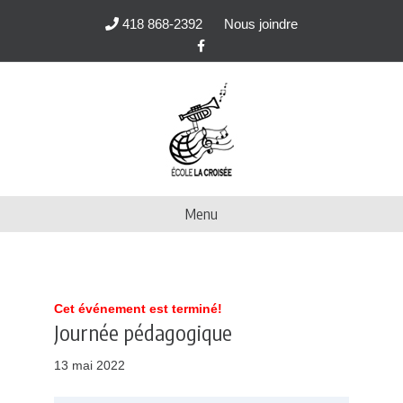
418 868-2392
Nous joindre
F
a
c
e
b
o
o
k
Menu
Cet événement est terminé!
Journée pédagogique
13 mai 2022