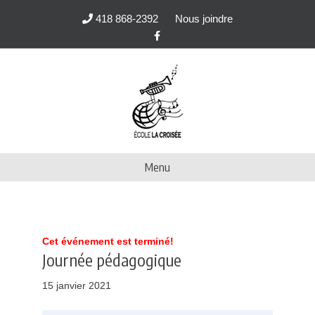
418 868-2392
Nous joindre
F
a
c
e
b
o
o
k
Menu
Cet événement est terminé!
Journée pédagogique
15 janvier 2021