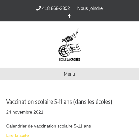
418 868-2392
Nous joindre
F
a
c
e
b
o
o
k
Menu
Vaccination scolaire 5-11 ans (dans les écoles)
24 novembre 2021
Calendrier de vaccination scolaire 5-11 ans
Lire la suite